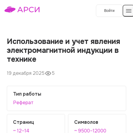
Войти
Создать работу
Использование и учет явления
электромагнитной индукции в
Темы работ
технике
О сервисе
19 декабря 2025
5
Контакты
О компании
Наши гарантии
Тип работы
Реферат
Порядок оплаты
Вопросы и ответы
Страниц
Символов
Отзывы
~ 12–14
~ 9500–12000