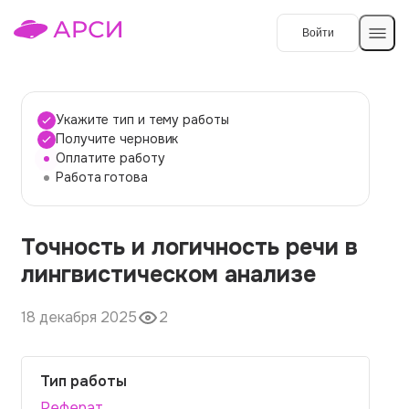
Войти
Создать работу
Укажите тип и тему работы
Получите черновик
Оплатите работу
Темы работ
Работа готова
О сервисе
Точность и логичность речи в
Контакты
О компании
лингвистическом анализе
Наши гарантии
18 декабря 2025
2
Порядок оплаты
Вопросы и ответы
Тип работы
Отзывы
Реферат