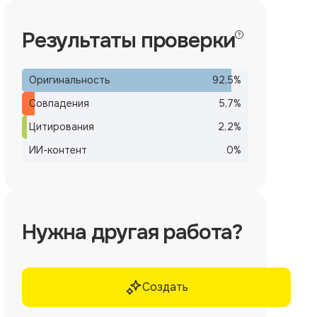
Результаты проверки
Оригинальность
92,5
%
Совпадения
5,7
%
Цитирования
2,2
%
ИИ-контент
0
%
Нужна другая работа?
Создать