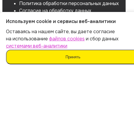
Политика обработки персональных данных
Согласие на обработку данных
Согласие на сбор данных
Используем cookie и сервисы веб-аналитики
Оставаясь на нашем сайте, вы даете согласие
на использование
файлов cookies
и сбор данных
системами веб-аналитики
Принять
Мы не поддерживаем нечестные методы обучения
и использование плагиата. Наш ИИ предназначен для
помощи в генерации идей.
Важно дополнять материал своими мыслями. Такой
подход поможет сохранить оригинальность
и академическую честность вашей работы.