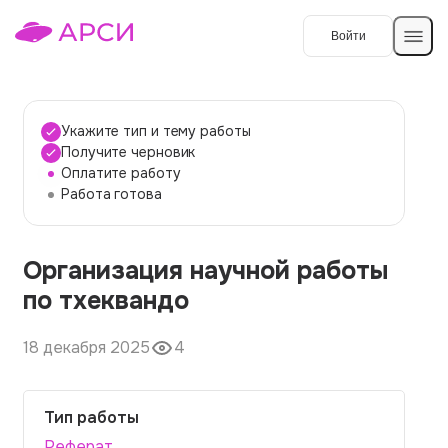
Войти
Создать работу
Укажите тип и тему работы
Получите черновик
Оплатите работу
Темы работ
Работа готова
О сервисе
Организация научной работы
Контакты
О компании
по тхеквандо
Наши гарантии
18 декабря 2025
4
Порядок оплаты
Вопросы и ответы
Тип работы
Отзывы
Реферат