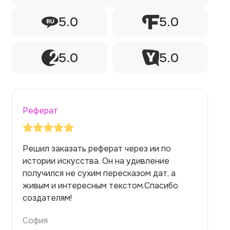
5.0
5.0
5.0
5.0
Реферат
зать реферат через ии по
Заказывала рефер
усства. Он на удивление
на медицинскую т
е сухим пересказом дат, а
но справилась. Т
тересным текстом.Спасибо
правильно. Для бы
!
темой — идеально
Алина