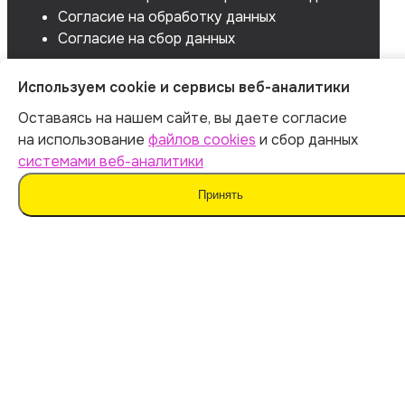
Согласие на обработку данных
Согласие на сбор данных
Используем cookie и сервисы веб-аналитики
Оставаясь на нашем сайте, вы даете согласие
на использование
файлов cookies
и сбор данных
системами веб-аналитики
Принять
Мы не поддерживаем нечестные методы обучения
и использование плагиата. Наш ИИ предназначен для
помощи в генерации идей.
Важно дополнять материал своими мыслями. Такой
подход поможет сохранить оригинальность
и академическую честность вашей работы.