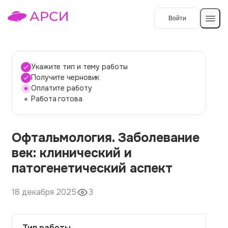
Войти
Создать работу
Укажите тип и тему работы
Получите черновик
Оплатите работу
Темы работ
Работа готова
О сервисе
Офтальмология. Заболевание
Контакты
О компании
век: клинический и
Наши гарантии
патогенетический аспект
Порядок оплаты
18 декабря 2025
3
Вопросы и ответы
Отзывы
Тип работы