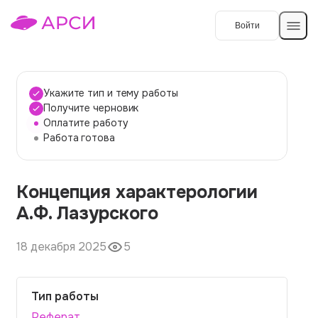
Войти
Создать работу
Укажите тип и тему работы
Получите черновик
Оплатите работу
Темы работ
Работа готова
О сервисе
Концепция характерологии
Контакты
О компании
А.Ф. Лазурского
Наши гарантии
18 декабря 2025
5
Порядок оплаты
Вопросы и ответы
Тип работы
Отзывы
Реферат