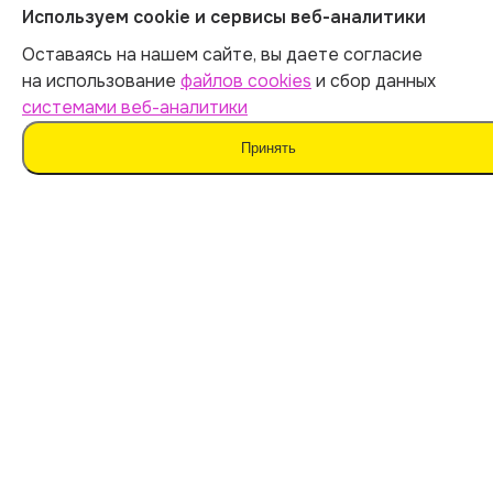
Используем cookie и сервисы веб-аналитики
Оставаясь на нашем сайте, вы даете согласие
на использование
файлов cookies
и сбор данных
системами веб-аналитики
Принять
Мы не поддерживаем нечестные методы обучения
и использование плагиата. Наш ИИ предназначен для
помощи в генерации идей.
Важно дополнять материал своими мыслями. Такой
подход поможет сохранить оригинальность
и академическую честность вашей работы.
Мы используем
файлы cookie
и
сервисы веб-
аналитики
для персонализации сервисов
и повышения удобства пользования сайтом.