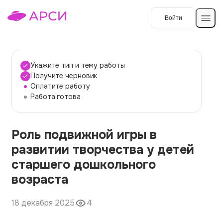
Войти
Создать работу
Укажите тип и тему работы
Получите черновик
Оплатите работу
Темы работ
Работа готова
О сервисе
Роль подвижной игры в
Контакты
О компании
развитии творчества у детей
Наши гарантии
старшего дошкольного
Порядок оплаты
возраста
Вопросы и ответы
18 декабря 2025
4
Отзывы