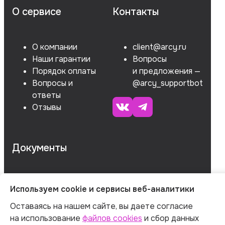
О сервисе
Контакты
О компании
client@arcy.ru
Наши гарантии
Вопросы
Порядок оплаты
и предложения —
Вопросы и
@arcy_supportbot
ответы
Отзывы
Документы
ОГРНИП 312547621900150
Используем cookie и сервисы веб-аналитики
ИНН 540535727161
Оставаясь на нашем сайте, вы даете согласие
на использование
файлов cookies
и сбор данных