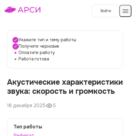
Войти
Создать работу
Укажите тип и тему работы
Получите черновик
Оплатите работу
Темы работ
Работа готова
О сервисе
Акустические характеристики
Контакты
О компании
звука: скорость и громкость
Наши гарантии
18 декабря 2025
5
Порядок оплаты
Вопросы и ответы
Тип работы
Отзывы
Реферат