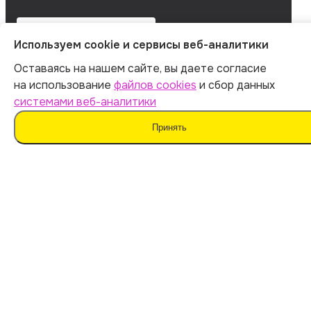
Используем cookie и сервисы веб-аналитики
Оставаясь на нашем сайте, вы даете согласие
на использование
файлов cookies
и сбор данных
системами веб-аналитики
Принять
Мы не поддерживаем нечестные методы обучения
и использование плагиата. Наш ИИ предназначен для
помощи в генерации идей.
Важно дополнять материал своими мыслями. Такой
подход поможет сохранить оригинальность
и академическую честность вашей работы.
Мы используем
файлы cookie
и
сервисы веб-
аналитики
для персонализации сервисов
и повышения удобства пользования сайтом.
Если вы не согласны на их использование, поменяйте