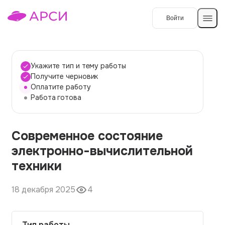
Войти
Создать работу
Укажите тип и тему работы
Получите черновик
Оплатите работу
Темы работ
Работа готова
О сервисе
Современное состояние
Контакты
О компании
электронно-вычислительной
Наши гарантии
техники
Порядок оплаты
18 декабря 2025
4
Вопросы и ответы
Отзывы
Тип работы