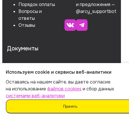
Порядок оплаты
и предложения —
Вопросы и
@arcy_supportbot
ответы
Отзывы
Документы
ОГРНИП 312547621900150
Используем cookie и сервисы веб-аналитики
ИНН 540535727161
Оставаясь на нашем сайте, вы даете согласие
на использование
файлов cookies
и сбор данных
системами веб-аналитики
Оферта
Принять
Политика обработки персональных данных
Согласие на обработку данных
Согласие на сбор данных