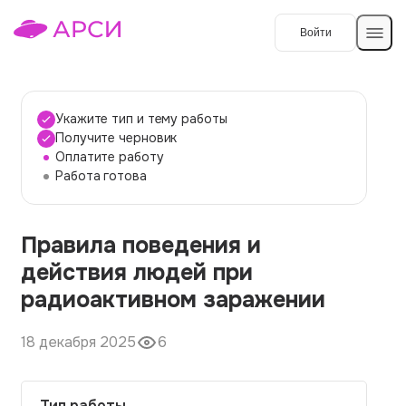
Войти
Создать работу
Укажите тип и тему работы
Получите черновик
Оплатите работу
Темы работ
Работа готова
О сервисе
Правила поведения и
Контакты
О компании
действия людей при
Наши гарантии
радиоактивном заражении
Порядок оплаты
18 декабря 2025
6
Вопросы и ответы
Отзывы
Тип работы