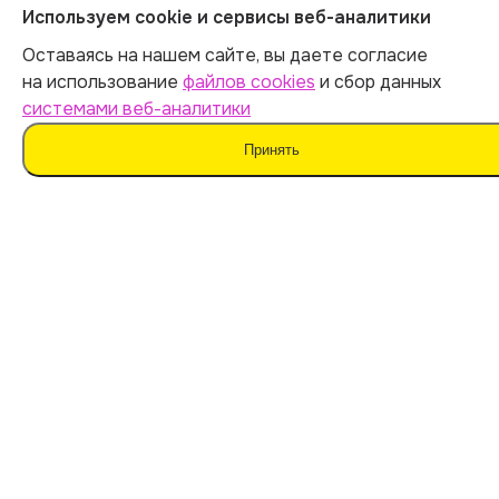
Используем cookie и сервисы веб-аналитики
ОГРНИП 312547621900150
Оставаясь на нашем сайте, вы даете согласие
на использование
файлов cookies
и сбор данных
ИНН 540535727161
системами веб-аналитики
Принять
Оферта
Политика обработки персональных данных
Согласие на обработку данных
Согласие на сбор данных