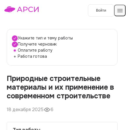
Войти
Создать работу
Укажите тип и тему работы
Получите черновик
Оплатите работу
Темы работ
Работа готова
О сервисе
Природные строительные
Контакты
О компании
материалы и их применение в
Наши гарантии
современном строительстве
Порядок оплаты
18 декабря 2025
6
Вопросы и ответы
Отзывы
Тип работы