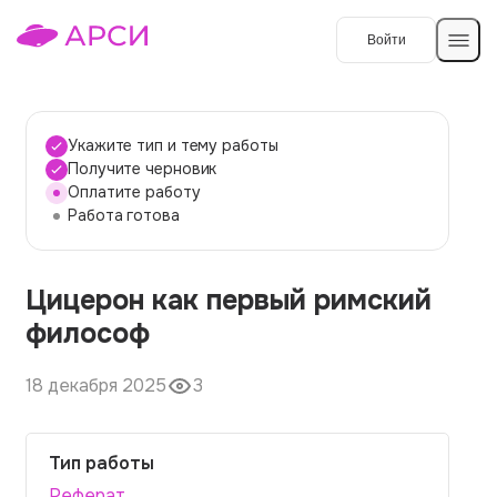
Войти
Создать работу
Укажите тип и тему работы
Получите черновик
Оплатите работу
Темы работ
Работа готова
О сервисе
Цицерон как первый римский
Контакты
О компании
философ
Наши гарантии
18 декабря 2025
3
Порядок оплаты
Вопросы и ответы
Тип работы
Отзывы
Реферат