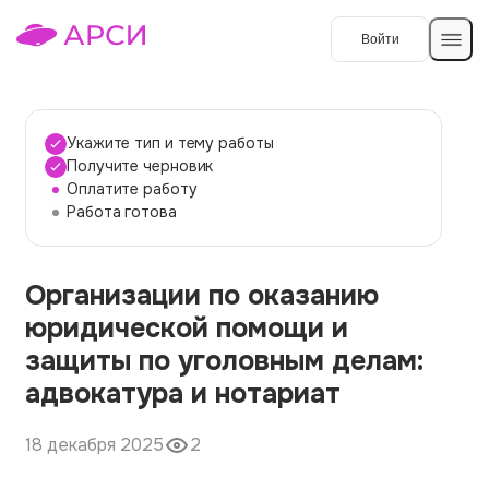
Войти
Создать работу
Укажите тип и тему работы
Получите черновик
Оплатите работу
Темы работ
Работа готова
О сервисе
Организации по оказанию
Контакты
О компании
юридической помощи и
Наши гарантии
защиты по уголовным делам:
Порядок оплаты
адвокатура и нотариат
Вопросы и ответы
18 декабря 2025
2
Отзывы