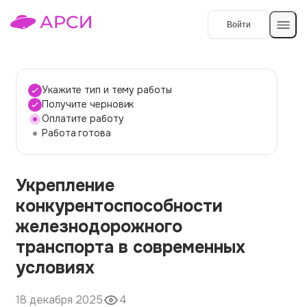
Войти
Создать работу
Укажите тип и тему работы
Получите черновик
Оплатите работу
Темы работ
Работа готова
О сервисе
Укрепление
Контакты
О компании
конкурентоспособности
Наши гарантии
железнодорожного
Порядок оплаты
транспорта в современных
условиях
Вопросы и ответы
Отзывы
18 декабря 2025
4