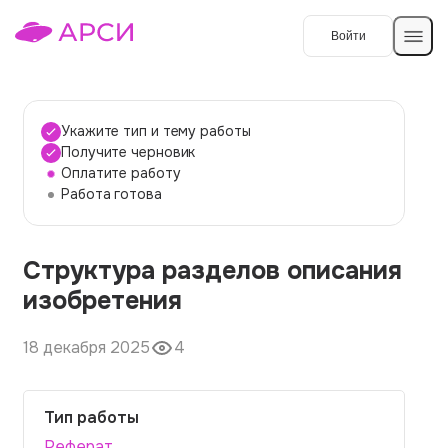
Войти
Создать работу
Укажите тип и тему работы
Получите черновик
Оплатите работу
Темы работ
Работа готова
О сервисе
Структура разделов описания
Контакты
О компании
изобретения
Наши гарантии
18 декабря 2025
4
Порядок оплаты
Вопросы и ответы
Тип работы
Отзывы
Реферат