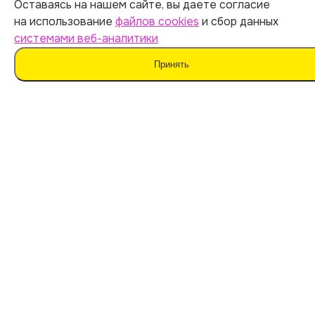
ОГРНИП 312547621900150
Оставаясь на нашем сайте, вы даете согласие
на использование
файлов cookies
и сбор данных
ИНН 540535727161
системами веб-аналитики
Принять
Оферта
Политика обработки персональных данных
Согласие на обработку данных
Согласие на сбор данных