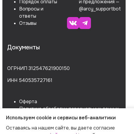
Порядок оплаты
и предложения —
Вопросы и
@arcy_supportbot
ответы
Отзывы
Документы
ОГРНИП 312547621900150
ИНН 540535727161
Оферта
Политика обработки персональных данных
Согласие на обработку данных
Используем cookie и сервисы веб-аналитики
Согласие на сбор данных
Оставаясь на нашем сайте, вы даете согласие