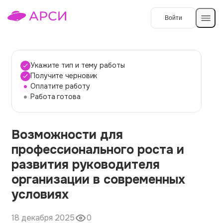
Войти
Создать работу
Укажите тип и тему работы
Получите черновик
Оплатите работу
Темы работ
Работа готова
О сервисе
Возможности для
Контакты
О компании
профессионального роста и
Наши гарантии
развития руководителя
Порядок оплаты
организации в современных
условиях
Вопросы и ответы
Отзывы
18 декабря 2025
0