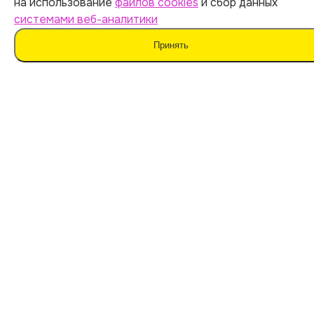
на использование
файлов cookies
и сбор данных
системами веб-аналитики
Принять
Мы не поддерживаем нечестные методы обучения
и использование плагиата. Наш ИИ предназначен для
помощи в генерации идей.
Важно дополнять материал своими мыслями. Такой
подход поможет сохранить оригинальность
и академическую честность вашей работы.
Мы используем
файлы cookie
и
сервисы веб-
аналитики
для персонализации сервисов
и повышения удобства пользования сайтом.
Если вы не согласны на их использование, поменяйте