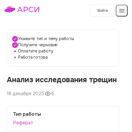
Войти
Создать работу
Укажите тип и тему работы
Получите черновик
Оплатите работу
Темы работ
Работа готова
О сервисе
Анализ исследования трещин
Контакты
О компании
Наши гарантии
18 декабря 2025
6
Порядок оплаты
Тип работы
Вопросы и ответы
Реферат
Отзывы