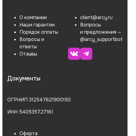
О компании
client@arcy.ru
Наши гарантии
Вопросы
Порядок оплаты
и предложения —
Вопросы и
@arcy_supportbot
ответы
Отзывы
Документы
ОГРНИП 312547621900150
ИНН 540535727161
Оферта