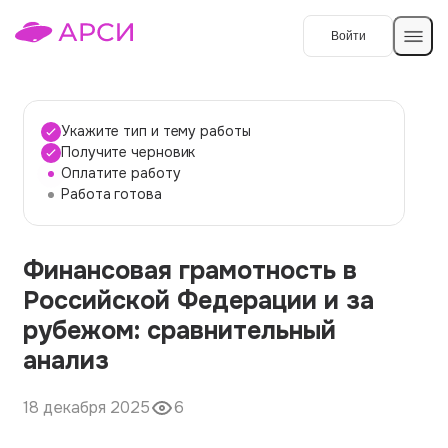
Войти
Создать работу
Укажите тип и тему работы
Получите черновик
Оплатите работу
Темы работ
Работа готова
О сервисе
Финансовая грамотность в
Контакты
О компании
Российской Федерации и за
Наши гарантии
рубежом: сравнительный
Порядок оплаты
анализ
Вопросы и ответы
18 декабря 2025
6
Отзывы