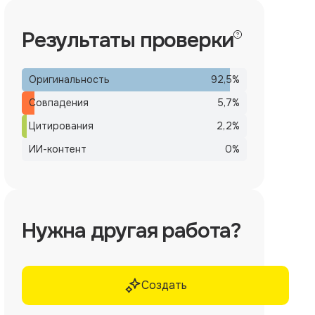
Результаты проверки
Оригинальность
92,5
%
Совпадения
5,7
%
Цитирования
2,2
%
ИИ-контент
0
%
Нужна другая работа?
Создать