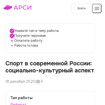
Войти
Создать работу
Укажите тип и тему работы
Получите черновик
Оплатите работу
Темы работ
Работа готова
О сервисе
Спорт в современной России:
Контакты
О компании
социально-культурный аспект
Наши гарантии
18 декабря 2025
5
Порядок оплаты
Вопросы и ответы
Тип работы
Отзывы
Реферат