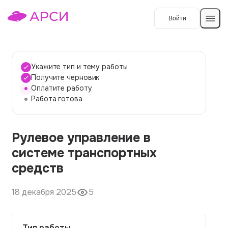
Войти
Создать работу
Укажите тип и тему работы
Получите черновик
Оплатите работу
Темы работ
Работа готова
О сервисе
Рулевое управление в
Контакты
О компании
системе транспортных
Наши гарантии
средств
Порядок оплаты
18 декабря 2025
5
Вопросы и ответы
Отзывы
Тип работы