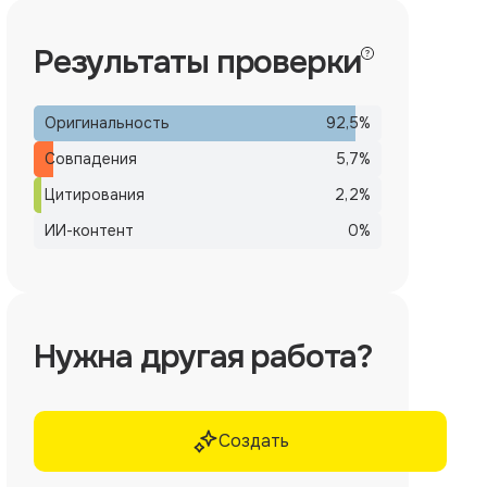
Результаты проверки
Оригинальность
92,5
%
Совпадения
5,7
%
Цитирования
2,2
%
ИИ-контент
0
%
Нужна другая работа?
Создать