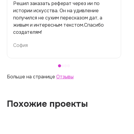
Решил заказать реферат через ии по
Заказ
истории искусства. Он на удивление
на ме
получился не сухим пересказом дат, а
но спр
живым и интересным текстом.Спасибо
правил
создателям!
темой 
София
Алина
Больше на странице
Отзывы
Похожие проекты