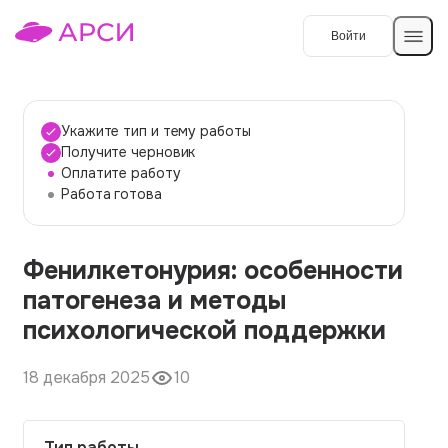
Войти
Создать работу
Укажите тип и тему работы
Получите черновик
Оплатите работу
Темы работ
Работа готова
О сервисе
Фенилкетонурия: особенности
Контакты
О компании
патогенеза и методы
Наши гарантии
психологической поддержки
Порядок оплаты
18 декабря 2025
10
Вопросы и ответы
Отзывы
Тип работы