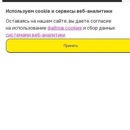
ОГРНИП 312547621900150
Используем cookie и сервисы веб-аналитики
ИНН 540535727161
Оставаясь на нашем сайте, вы даете согласие
на использование
файлов cookies
и сбор данных
системами веб-аналитики
Оферта
Принять
Политика обработки персональных данных
Согласие на обработку данных
Согласие на сбор данных