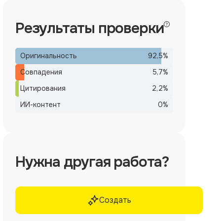
Результаты проверки
Оригинальность
92,5
%
Совпадения
5,7
%
Цитирования
2,2
%
ИИ-контент
0
%
Нужна другая работа?
Создать