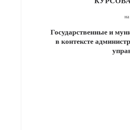
КУРСОВА
на
Государственные и мун
в контексте админист
упра