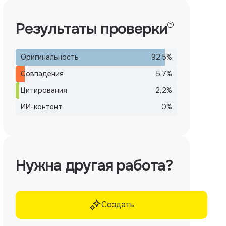
Результаты проверки
Оригинальность
92,5
%
Совпадения
5,7
%
Цитирования
2,2
%
ИИ-контент
0
%
Нужна другая работа?
Создать