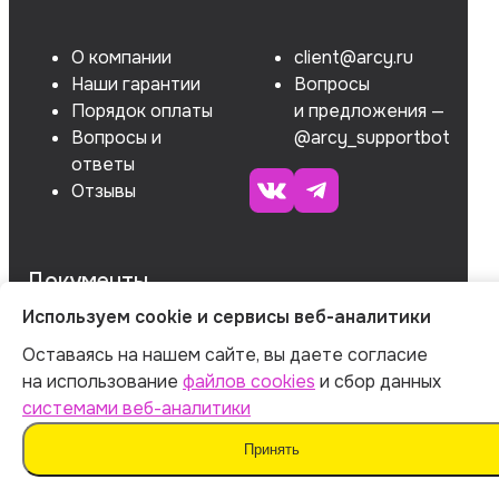
О компании
client@arcy.ru
Наши гарантии
Вопросы
Порядок оплаты
и предложения —
Вопросы и
@arcy_supportbot
ответы
Отзывы
Документы
Используем cookie и сервисы веб-аналитики
Оставаясь на нашем сайте, вы даете согласие
ОГРНИП 312547621900150
на использование
файлов cookies
и сбор данных
ИНН 540535727161
системами веб-аналитики
Принять
Оферта