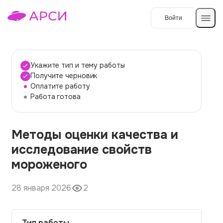
Войти
Создать работу
Укажите тип и тему работы
Получите черновик
Оплатите работу
Темы работ
Работа готова
О сервисе
Методы оценки качества и
Контакты
О компании
исследование свойств
Наши гарантии
мороженого
Порядок оплаты
28 января 2026
2
Вопросы и ответы
Отзывы
Тип работы