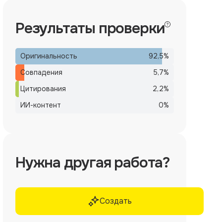
Результаты проверки
Оригинальность
92,5
%
Совпадения
5,7
%
Цитирования
2,2
%
ИИ-контент
0
%
Нужна другая работа?
Создать