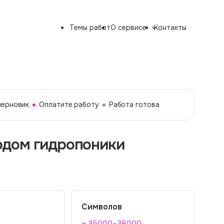
Темы работ
О сервисе
Контакты
черновик
Оплатите работу
Работа готова
одом гидропоники
Символов
~ 35000–38000