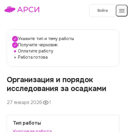
Войти
Создать работу
Укажите тип и тему работы
Получите черновик
Оплатите работу
Темы работ
Работа готова
О сервисе
Организация и порядок
Контакты
О компании
исследования за осадками
Наши гарантии
27 января 2026
1
Порядок оплаты
Вопросы и ответы
Тип работы
Отзывы
Курсовая работа