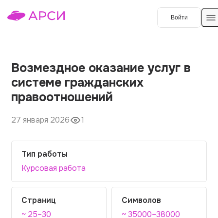
Войти
Создать работу
Возмездное оказание услуг в
системе гражданских
Темы работ
правоотношений
О сервисе
27 января 2026
1
Контакты
О компании
Наши гарантии
Тип работы
Курсовая работа
Порядок оплаты
Вопросы и ответы
Страниц
Символов
Отзывы
~ 25–30
~ 35000–38000