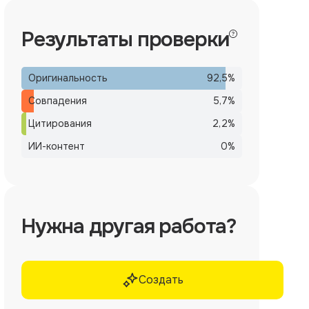
Результаты проверки
Оригинальность
92,5
%
Совпадения
5,7
%
Цитирования
2,2
%
ИИ-контент
0
%
Нужна другая работа?
Создать