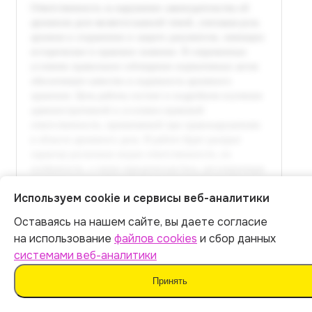
Используем cookie и сервисы веб-аналитики
Оставаясь на нашем сайте, вы даете согласие
Итог:
449
р.
на использование
файлов cookies
и сбор данных
системами веб-аналитики
Полный текст доступен
Оплатить
Принять
в расширенной версии