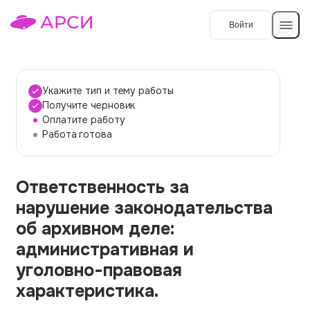
Войти
Создать работу
Укажите тип и тему работы
Получите черновик
Оплатите работу
Темы работ
Работа готова
О сервисе
Ответственность за
Контакты
О компании
нарушение законодательства
Наши гарантии
об архивном деле:
Порядок оплаты
административная и
уголовно-правовая
Вопросы и ответы
характеристика.
Отзывы