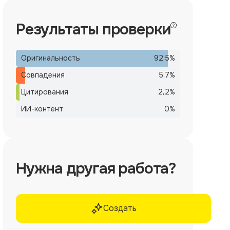
Результаты проверки
Оригинальность
92,5
%
Совпадения
5,7
%
Цитирования
2,2
%
ИИ-контент
0
%
Нужна другая работа?
Создать