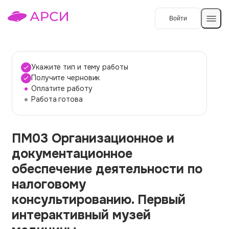
Войти
Создать работу
Укажите тип и тему работы
Получите черновик
Оплатите работу
Темы работ
Работа готова
О сервисе
ПМ03 Организационное и
Контакты
О компании
документационное
Наши гарантии
обеспечение деятельности по
Порядок оплаты
налоговому
консультированию. Первый
Вопросы и ответы
интерактивный музей
Отзывы