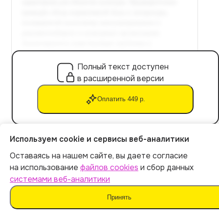
Полный текст доступен
в расширенной версии
Оплатить 449 р.
Используем cookie и сервисы веб-аналитики
Заключение
Оставаясь на нашем сайте, вы даете согласие
Итог:
449
р.
на использование
файлов cookies
и сбор данных
В заключении подводятся итоги исследования,
системами веб-аналитики
отражается актуальность и достижение целей работы.
Оплатить
Принять