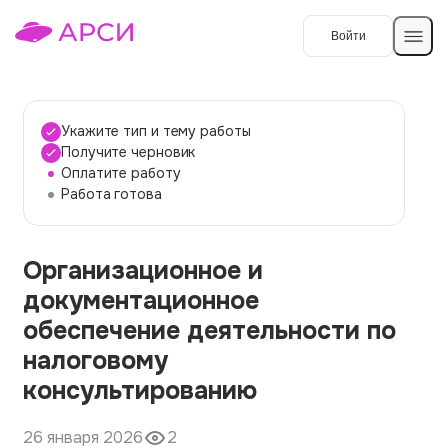
Войти
Создать работу
Укажите тип и тему работы
Получите черновик
Оплатите работу
Темы работ
Работа готова
О сервисе
Организационное и
Контакты
О компании
документационное
Наши гарантии
обеспечение деятельности по
Порядок оплаты
налоговому
консультированию
Вопросы и ответы
Отзывы
26 января 2026
2