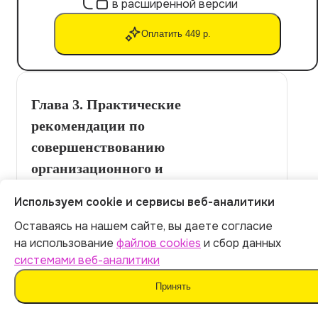
в расширенной версии
Оплатить 449 р.
Глава 3. Практические
рекомендации по
совершенствованию
организационного и
документационного обеспечения
Используем cookie и сервисы веб-аналитики
налогового консультирования
Оставаясь на нашем сайте, вы даете согласие
Итог:
449
р.
на использование
файлов cookies
и сбор данных
3.1 Разработка эффективных
системами веб-аналитики
организационных моделей
Оплатить
Принять
Рекомендации по улучшению организационной