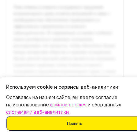
Используем cookie и сервисы веб-аналитики
Оставаясь на нашем сайте, вы даете согласие
Итог:
449
р.
на использование
файлов cookies
и сбор данных
системами веб-аналитики
Оплатить
Принять
Полный текст доступен