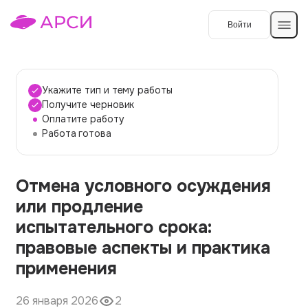
Войти
Создать работу
Укажите тип и тему работы
Получите черновик
Оплатите работу
Темы работ
Работа готова
О сервисе
Отмена условного осуждения
Контакты
О компании
или продление
Наши гарантии
испытательного срока:
Порядок оплаты
правовые аспекты и практика
применения
Вопросы и ответы
Отзывы
26 января 2026
2