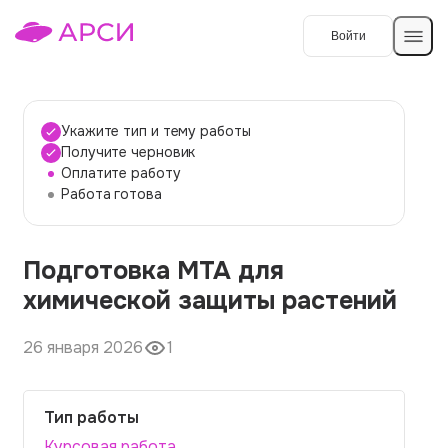
Войти
Создать работу
Укажите тип и тему работы
Получите черновик
Оплатите работу
Темы работ
Работа готова
О сервисе
Подготовка МТА для
Контакты
О компании
химической защиты растений
Наши гарантии
26 января 2026
1
Порядок оплаты
Вопросы и ответы
Тип работы
Отзывы
Курсовая работа