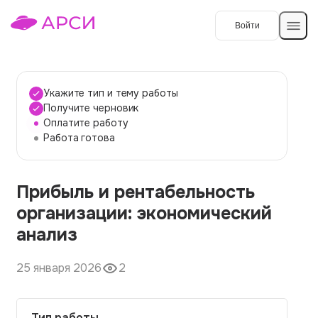
Войти
Создать работу
Укажите тип и тему работы
Получите черновик
Оплатите работу
Темы работ
Работа готова
О сервисе
Прибыль и рентабельность
Контакты
О компании
организации: экономический
Наши гарантии
анализ
Порядок оплаты
25 января 2026
2
Вопросы и ответы
Отзывы
Тип работы