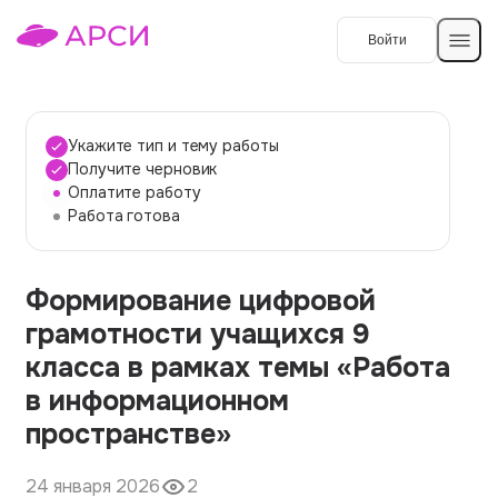
Войти
Создать работу
Укажите тип и тему работы
Получите черновик
Оплатите работу
Темы работ
Работа готова
О сервисе
Формирование цифровой
Контакты
О компании
грамотности учащихся 9
Наши гарантии
класса в рамках темы «Работа
Порядок оплаты
в информационном
пространстве»
Вопросы и ответы
Отзывы
24 января 2026
2