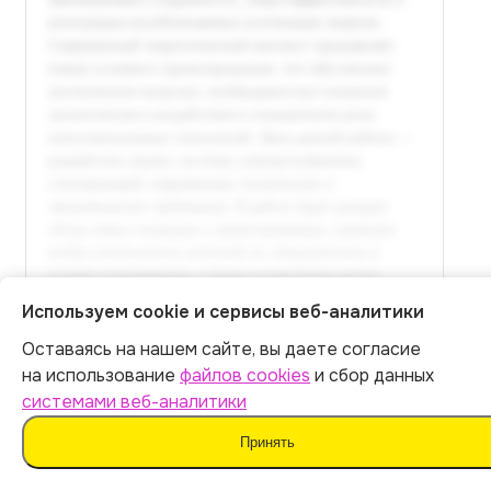
Используем cookie и сервисы веб-аналитики
Оставаясь на нашем сайте, вы даете согласие
Итог:
449
р.
на использование
файлов cookies
и сбор данных
Полный текст доступен
системами веб-аналитики
в расширенной версии
Оплатить
Принять
Оплатить 449 р.