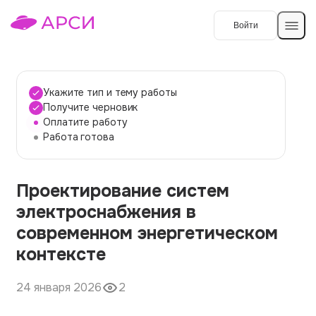
Войти
Создать работу
Укажите тип и тему работы
Получите черновик
Оплатите работу
Темы работ
Работа готова
О сервисе
Проектирование систем
Контакты
О компании
электроснабжения в
Наши гарантии
современном энергетическом
Порядок оплаты
контексте
Вопросы и ответы
24 января 2026
2
Отзывы