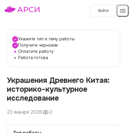
Войти
Создать работу
Укажите тип и тему работы
Получите черновик
Оплатите работу
Темы работ
Работа готова
О сервисе
Украшения Древнего Китая:
Контакты
О компании
историко-культурное
Наши гарантии
исследование
Порядок оплаты
23 января 2026
2
Вопросы и ответы
Отзывы
Тип работы