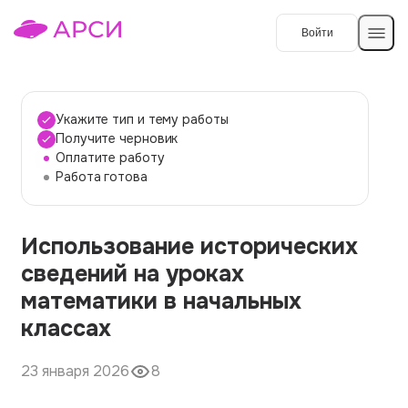
Войти
Создать работу
Укажите тип и тему работы
Получите черновик
Оплатите работу
Темы работ
Работа готова
О сервисе
Использование исторических
Контакты
О компании
сведений на уроках
Наши гарантии
математики в начальных
Порядок оплаты
классах
Вопросы и ответы
23 января 2026
8
Отзывы