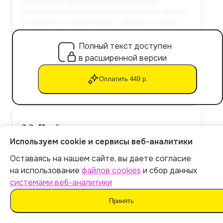
Полный текст доступен
в расширенной версии
Оплатить 449 р.
3.2. Приёмы активизации
познавательной деятельности через
Используем cookie и сервисы веб-аналитики
историю математики
Оставаясь на нашем сайте, вы даете согласие
Итог:
449
р.
на использование
файлов cookies
и сбор данных
системами веб-аналитики
Представлены эффективные способы вовлечения
учащихся в изучение математики с помощью
Оплатить
Принять
исторических сведений.