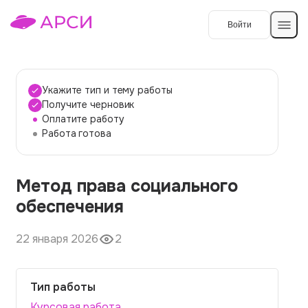
Войти
Создать работу
Укажите тип и тему работы
Получите черновик
Оплатите работу
Темы работ
Работа готова
О сервисе
Метод права социального
Контакты
О компании
обеспечения
Наши гарантии
22 января 2026
2
Порядок оплаты
Вопросы и ответы
Тип работы
Отзывы
Курсовая работа