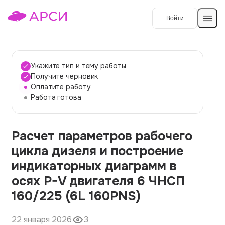
Войти
Создать работу
Укажите тип и тему работы
Получите черновик
Оплатите работу
Темы работ
Работа готова
О сервисе
Расчет параметров рабочего
Контакты
О компании
цикла дизеля и построение
Наши гарантии
индикаторных диаграмм в
Порядок оплаты
осях P-V двигателя 6 ЧНСП
160/225 (6L 160PNS)
Вопросы и ответы
Отзывы
22 января 2026
3