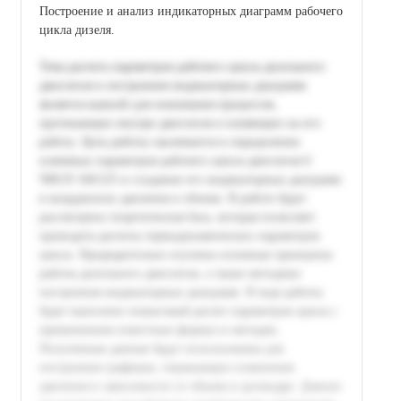
Построение и анализ индикаторных диаграмм рабочего
цикла дизеля.