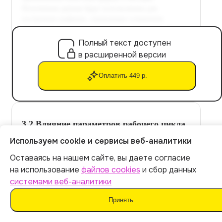
Полный текст доступен
в расширенной версии
Оплатить 449 р.
3.2 Влияние параметров рабочего цикла
на эксплуатационные показатели
Используем cookie и сервисы веб-аналитики
двигателя
Оставаясь на нашем сайте, вы даете согласие
Итог:
449
р.
на использование
файлов cookies
и сбор данных
Связь параметров цикла с эксплуатационными
системами веб-аналитики
характеристиками двигателя.
Оплатить
Принять