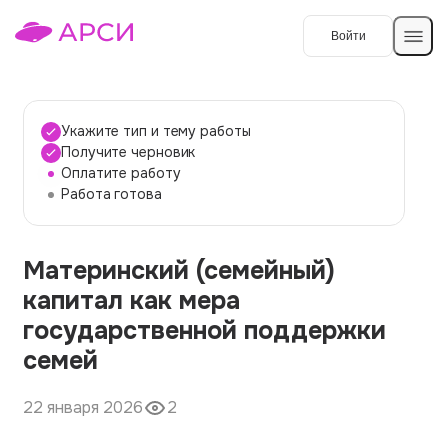
Войти
Создать работу
Укажите тип и тему работы
Получите черновик
Оплатите работу
Темы работ
Работа готова
О сервисе
Материнский (семейный)
Контакты
О компании
капитал как мера
Наши гарантии
государственной поддержки
Порядок оплаты
семей
Вопросы и ответы
22 января 2026
2
Отзывы