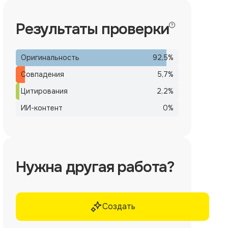
Результаты проверки
Оригинальность
92,5
%
Совпадения
5,7
%
Цитирования
2,2
%
ИИ-контент
0
%
Нужна другая работа?
Создать