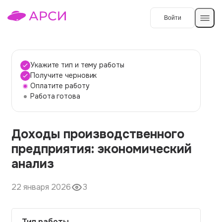
Войти
Создать работу
Укажите тип и тему работы
Получите черновик
Оплатите работу
Темы работ
Работа готова
О сервисе
Доходы производственного
Контакты
О компании
предприятия: экономический
Наши гарантии
анализ
Порядок оплаты
22 января 2026
3
Вопросы и ответы
Отзывы
Тип работы