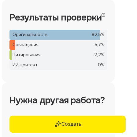
Результаты проверки
Оригинальность
92,5
%
Совпадения
5,7
%
Цитирования
2,2
%
ИИ-контент
0
%
Нужна другая работа?
Создать