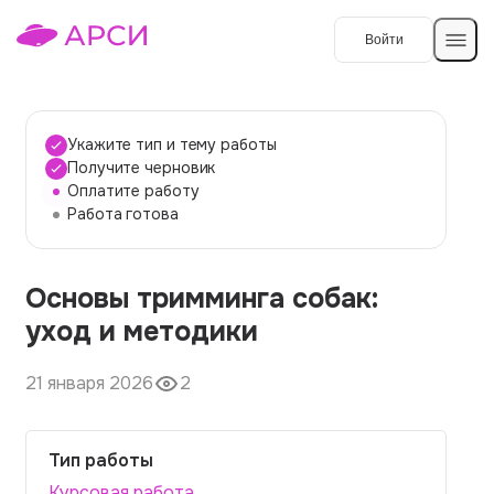
Войти
Создать работу
Укажите тип и тему работы
Получите черновик
Оплатите работу
Темы работ
Работа готова
О сервисе
Основы тримминга собак:
Контакты
О компании
уход и методики
Наши гарантии
21 января 2026
2
Порядок оплаты
Вопросы и ответы
Тип работы
Отзывы
Курсовая работа