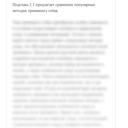
Подглава 2.1 предлагает сравнение популярных
методик тримминга собак.