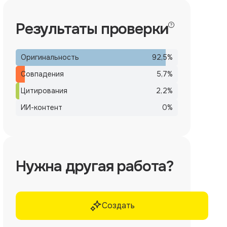
Результаты проверки
Оригинальность
92,5
%
Совпадения
5,7
%
Цитирования
2,2
%
ИИ-контент
0
%
Нужна другая работа?
Создать