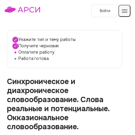
Войти
Создать работу
Укажите тип и тему работы
Получите черновик
Оплатите работу
Темы работ
Работа готова
О сервисе
Синхроническое и
Контакты
О компании
диахроническое
Наши гарантии
словообразование. Слова
Порядок оплаты
реальные и потенциальные.
Окказиональное
Вопросы и ответы
словообразование.
Отзывы